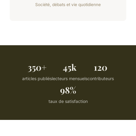
Société, débats et vie quotidienne
350+
45k
120
articles publiés
lecteurs mensuels
contributeurs
98%
taux de satisfaction