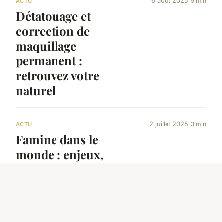
6 août 2025
5 min
ACTU
Détatouage et
correction de
maquillage
permanent :
retrouvez votre
naturel
2 juillet 2025
3 min
ACTU
Famine dans le
monde : enjeux,
causes et solutions à
connaître
17 février 2026
5 min
ACTU