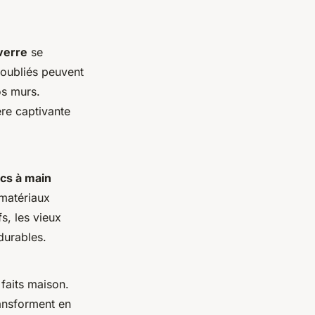
verre
se
 oubliés peuvent
os murs.
re captivante
cs à main
 matériaux
s, les vieux
durables.
faits maison.
ransforment en