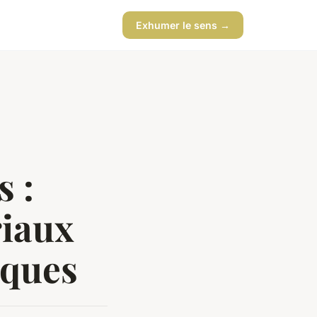
Exhumer le sens →
s :
iaux
iques