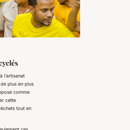
cyclés
 l’artisanat
de plus en plus
’impose comme
er cette
déchets tout en
seulement ces