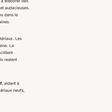
 à élaborer des
 et audacieuses.
es dans le
aines.
tériaux. Les
aine. La
ilitent
ls restent
f
, aidant à
tériaux neufs,