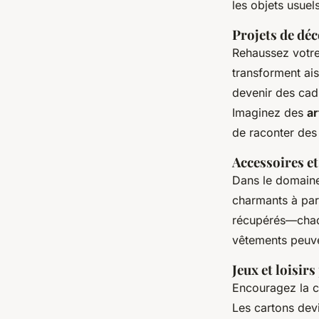
les objets usuel
Projets de déc
Rehaussez votre
transforment ai
devenir des cad
Imaginez des
ar
de raconter des
Accessoires e
Dans le domaine
charmants à par
récupérés—chaque
vêtements peuve
Jeux et loisir
Encouragez la 
Les cartons devi