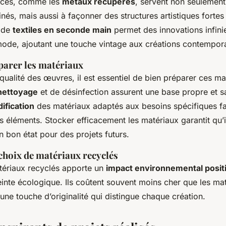
urces, comme les
métaux récupérés
, servent non seulement
inés, mais aussi à façonner des structures artistiques fortes
n de
textiles en seconde main
permet des innovations infini
ode, ajoutant une touche vintage aux créations contempor
arer les matériaux
 qualité des œuvres, il est essentiel de bien préparer ces ma
nettoyage
et de désinfection assurent une base propre et s
ification
des matériaux adaptés aux besoins spécifiques fac
 éléments. Stocker efficacement les matériaux garantit qu’i
n bon état pour des projets futurs.
choix de matériaux recyclés
ériaux recyclés apporte un
impact environnemental positi
inte écologique. Ils coûtent souvent moins cher que les ma
 une touche d’originalité qui distingue chaque création.