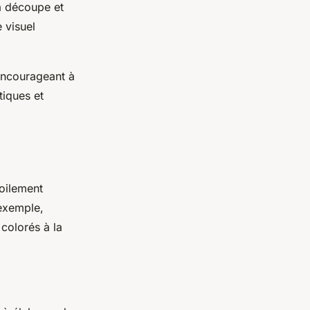
la découpe et
 visuel
 encourageant à
tiques et
oilement
 exemple,
 colorés à la