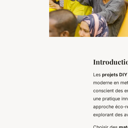
Introducti
Les
projets DIY
moderne en mett
conscient des e
une pratique in
approche éco-re
explorant des a
Choisir des
mat