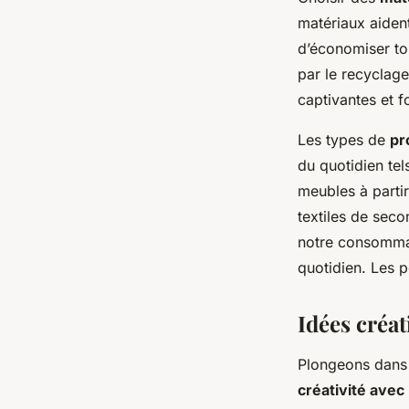
matériaux aident
d’économiser tou
par le recyclage
captivantes et f
Les types de
pr
du quotidien tel
meubles à parti
textiles de seco
notre consommat
quotidien. Les p
Idées créat
Plongeons dans 
créativité avec